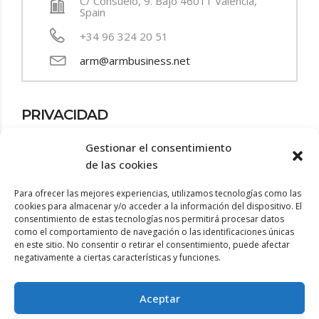
C/ Consuelo, 9. Bajo 46011 Valencia,
Spain
+34 96 324 20 51
arm@armbusiness.net
PRIVACIDAD
Política de privacidad
Gestionar el consentimiento
de las cookies
Aviso legal
Para ofrecer las mejores experiencias, utilizamos tecnologías como las
cookies para almacenar y/o acceder a la información del dispositivo. El
Política de cookies
consentimiento de estas tecnologías nos permitirá procesar datos
como el comportamiento de navegación o las identificaciones únicas
Accesibilidad
en este sitio. No consentir o retirar el consentimiento, puede afectar
negativamente a ciertas características y funciones.
Aceptar