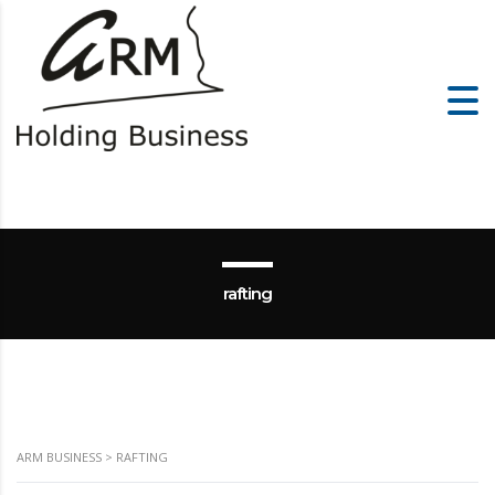
rafting
ARM BUSINESS
>
RAFTING